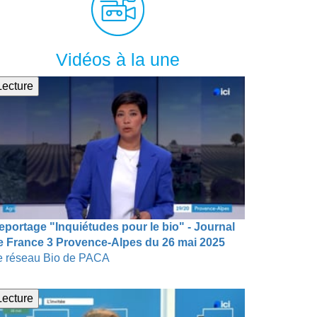
Vidéos à la une
Lecture
eportage "Inquiétudes pour le bio" - Journal
e France 3 Provence-Alpes du 26 mai 2025
e réseau Bio de PACA
Lecture