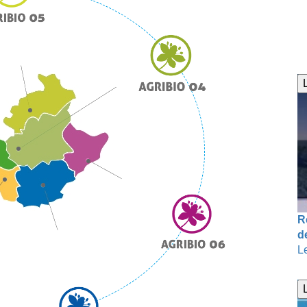
R
d
L