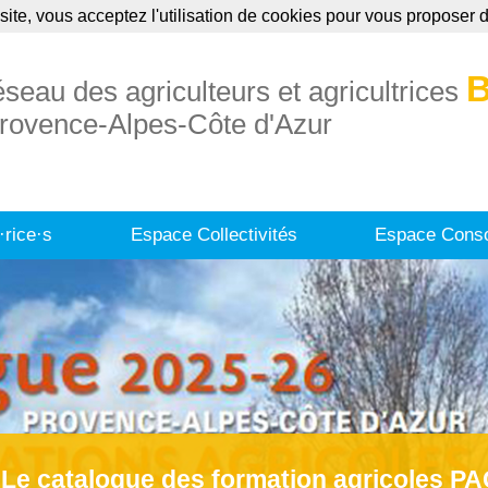
site, vous acceptez l'utilisation de cookies pour vous proposer
uaire
Annonces
Formations
Publication
B
éseau des agriculteurs et agricultrices
rovence-Alpes-Côte d'Azur
·rice·s
Espace Collectivités
Espace Conso
Le catalogue des formation agricoles P