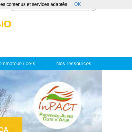
 des contenus et services adaptés
OK
s
IO
mmateur·rice·s
Nos ressources
ACA