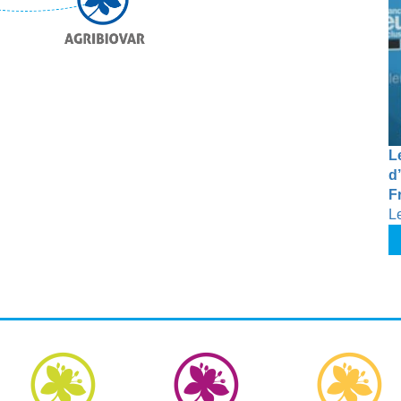
L
d’
F
L