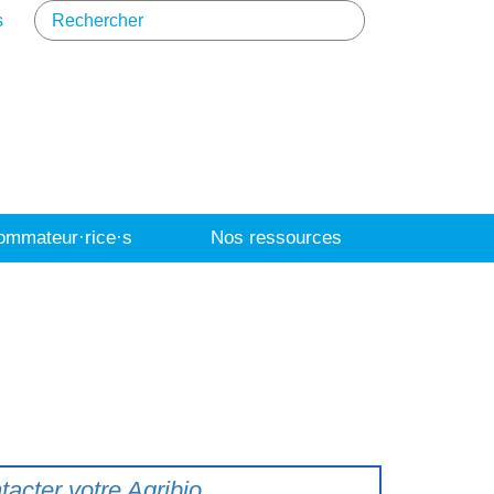
s
mmateur·rice·s
Nos ressources
tacter votre Agribio