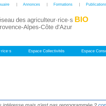
uaire
Annonces
Formations
Publication
BIO
éseau des agriculteur·rice·s
rovence-Alpes-Côte d'Azur
·rice·s
Espace Collectivités
Espace Conso
s intéresse mais n'est pas reprogrammée ?
con