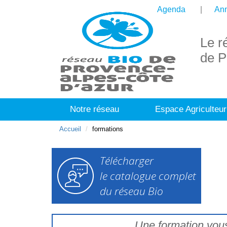
Agenda
Ann
Le r
de P
Notre réseau
Espace Agriculteur
Accueil
formations
Télécharger
le catalogue complet
du réseau Bio
Une formation vou