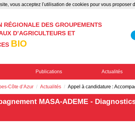
site, vous acceptez l'utilisation de cookies pour vous proposer
Annonces
Formations
Publications
N RÉGIONALE DES GROUPEMENTS
UX D’AGRICULTEURS ET
BIO
CES
Publications
Actualités
pes-Côte d’Azur
Actualités
Appel à candidature : Acco
mpagnement MASA-ADEME - Diagnostic