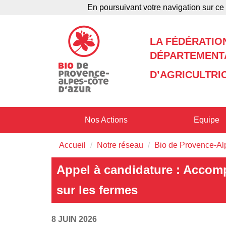
En poursuivant votre navigation sur ce 
Agenda
Annuaire
LA FÉDÉRATIO
DÉPARTEMENTA
D’AGRICULTRI
Nos Actions
Equipe
Accueil
Notre réseau
Bio de Provence-Al
Appel à candidature : Acco
sur les fermes
8 JUIN 2026