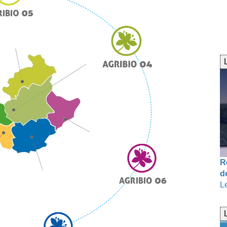
R
d
L