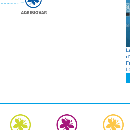
L
d’
F
L