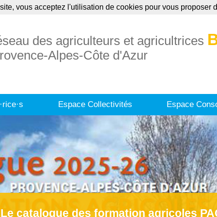
site, vous acceptez l'utilisation de cookies pour vous proposer
uaire
Annonces
Formations
Publication
B
éseau des agriculteurs et agricultrices
rovence-Alpes-Côte d'Azur
·rice·s
Espace Collectivités
Espace Conso
Le catalogue des formation agricoles P