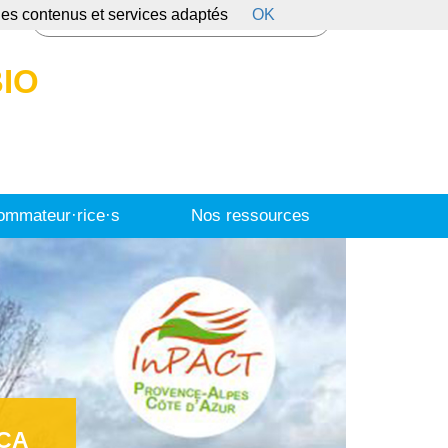
 des contenus et services adaptés
OK
s
IO
mmateur·rice·s
Nos ressources
ACA