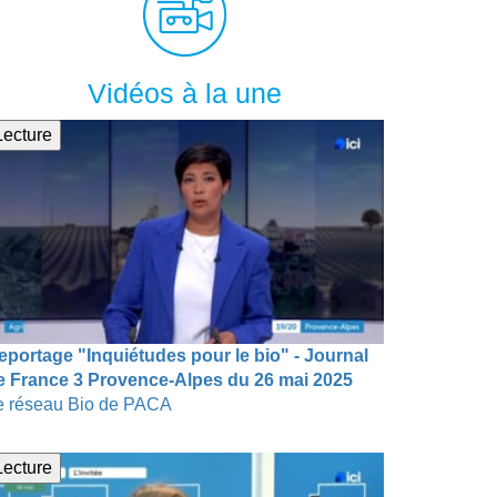
Vidéos à la une
Lecture
eportage "Inquiétudes pour le bio" - Journal
e France 3 Provence-Alpes du 26 mai 2025
e réseau Bio de PACA
Lecture