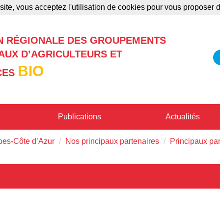
site, vous acceptez l'utilisation de cookies pour vous proposer
Annonces
Formations
Publications
N RÉGIONALE DES GROUPEMENTS
UX D’AGRICULTEURS ET
BIO
CES
Publications
Actualités
pes-Côte d’Azur
Nos principaux partenaires
Principaux pa