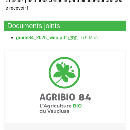
N’hésitez pas à nous contacter par mail ou téléphone pour
le recevoir !
Documents joints
guide84_2025_web.pdf
6.9 Mio
(
PDF
-
)