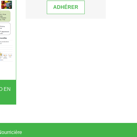
ADHÉRER
O EN
ourricière