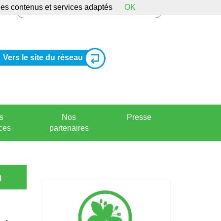
 des contenus et services adaptés
OK
Vers le site du réseau
s
Nos
Presse
ces
partenaires
n