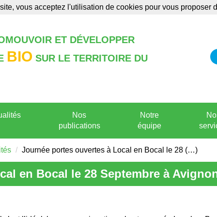
site, vous acceptez l'utilisation de cookies pour vous proposer
Annonces
Formations
Publications
ROMOUVOIR ET DÉVELOPPER
BIO
RE
SUR LE TERRITOIRE DU
ualités
Nos
Notre
No
publications
équipe
servi
ités
Journée portes ouvertes à Local en Bocal le 28 (…)
cal en Bocal le 28 Septembre à Avigno