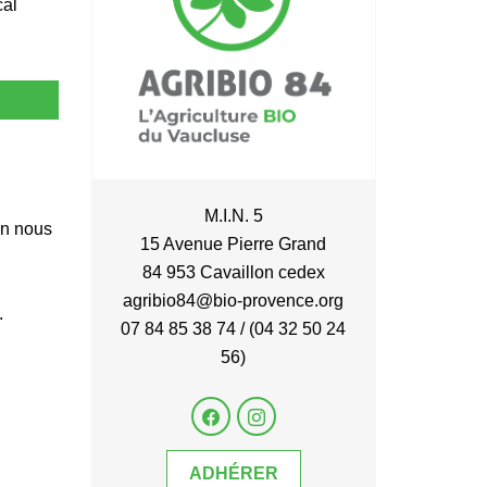
cal
M.I.N. 5
en nous
15 Avenue Pierre Grand
84 953 Cavaillon cedex
agribio84@bio-provence.org
.
07 84 85 38 74 / (04 32 50 24
56)
u
ADHÉRER