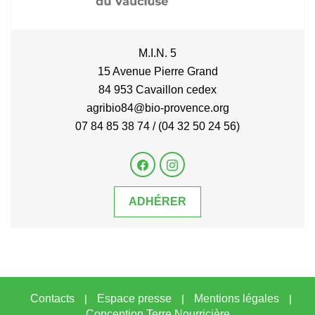
M.I.N. 5
15 Avenue Pierre Grand
84 953 Cavaillon cedex
agribio84@bio-provence.org
07 84 85 38 74 / (04 32 50 24 56)
ADHÉRER
Contacts
|
Espace presse
|
Mentions légales
|
Conception Terre Nourricière