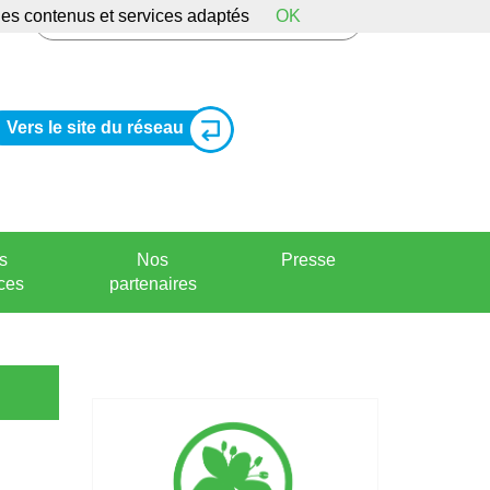
 des contenus et services adaptés
OK
Vers le site du réseau
s
Nos
Presse
ces
partenaires