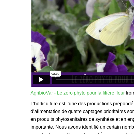
AgribioVar - Le zéro phyto pour la filière fleur
fro
L’horticulture est l’une des productions prépondé
d’alimentation de quatre captages prioritaires so
en produits phytosanitaires de synthèse et en engr
importante. Nous avons identifié un certain nombr