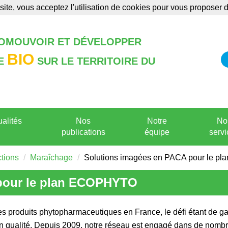
site, vous acceptez l'utilisation de cookies pour vous proposer
Annonces
Formations
Publications
ROMOUVOIR ET DÉVELOPPER
BIO
RE
SUR LE TERRITOIRE DU
ualités
Nos
Notre
No
publications
équipe
servi
tions
Maraîchage
Solutions imagées en PACA pour le 
pour le plan ECOPHYTO
es produits phytopharmaceutiques en France, le défi étant de g
’en qualité. Depuis 2009, notre réseau est engagé dans de nomb