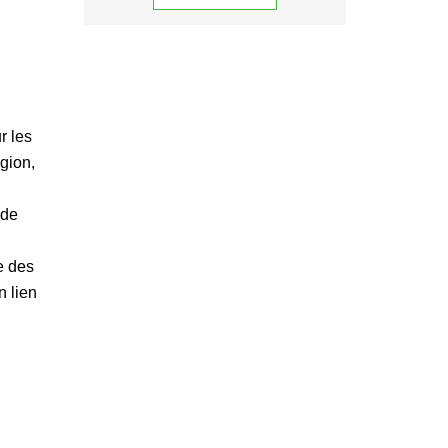
r les
gion,
 de
e des
n lien