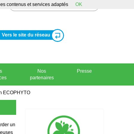
 des contenus et services adaptés
OK
Vers le site du réseau
s
Nos
Presse
ces
partenaires
plan ECOPHYTO
arder un
reuses