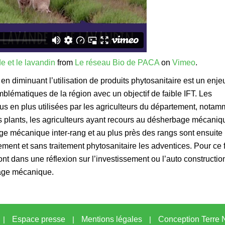
 et le lavandin
from
Le réseau Bio de PACA
on
Vimeo
.
n diminuant l’utilisation de produits phytosanitaire est un enje
lématiques de la région avec un objectif de faible IFT. Les
 en plus utilisées par les agriculteurs du département, notam
es plants, les agriculteurs ayant recours au désherbage mécaniq
age mécanique inter-rang et au plus près des rangs sont ensuite
ement et sans traitement phytosanitaire les adventices. Pour ce f
 dans une réflexion sur l’investissement ou l’auto constructio
bage mécanique.
|
Espace presse
|
Mentions légales
|
Conception Terre N