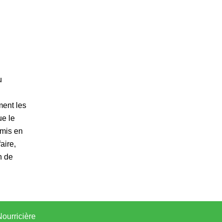
u
ment les
ue le
 mis en
aire,
n de
ourricière