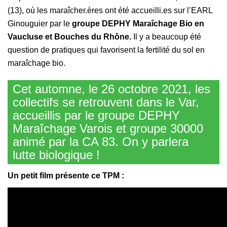
(13), où les maraîcher.ères ont été accueilli.es sur l’EARL
Ginouguier par le
groupe DEPHY Maraîchage Bio en
Vaucluse et Bouches du Rhône.
Il y a beaucoup été
question de pratiques qui favorisent la fertilité du sol en
maraîchage bio.
Cet automne, le 26 octobre 2021, les
collectifs se retrouvent dans le Var,
accueillis par le groupe DEPHY
Maraîchage Varois et groupe 30000
animé par la CA 83. On y parlera
lutte biologique !
Un petit film présente ce TPM :