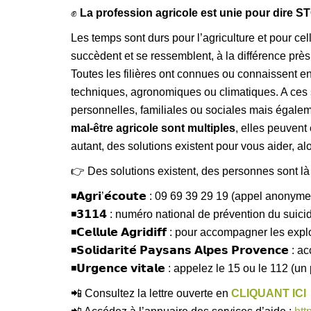
✊
La profession agricole est unie pour dire S
Les temps sont durs pour l’agriculture et pour cel
succèdent et se ressemblent, à la différence près 
Toutes les filières ont connues ou connaissent en
techniques, agronomiques ou climatiques. A ces si
personnelles, familiales ou sociales mais égalem
mal-être agricole sont multiples
, elles peuvent
autant, des solutions existent pour vous aider, al
👉 Des solutions existent, des personnes sont là 
◾️𝗔𝗴𝗿𝗶’𝗲́𝗰𝗼𝘂𝘁𝗲 : 09 69 39 29 19 (appel anony
◾𝟯𝟭𝟭𝟰 : numéro national de prévention du suici
◾️𝗖𝗲𝗹𝗹𝘂𝗹𝗲 𝗔𝗴𝗿𝗶𝗱𝗶𝗳𝗳 : pour accompagner les ex
◾️𝗦𝗼𝗹𝗶𝗱𝗮𝗿𝗶𝘁𝗲́ 𝗣𝗮𝘆𝘀𝗮𝗻𝘀 𝗔𝗹𝗽𝗲𝘀 𝗣𝗿𝗼
◾️𝗨𝗿𝗴𝗲𝗻𝗰𝗲 𝘃𝗶𝘁𝗮𝗹𝗲 : appelez le 15 ou le 112
📲 Consultez la lettre ouverte en
CLIQUANT ICI