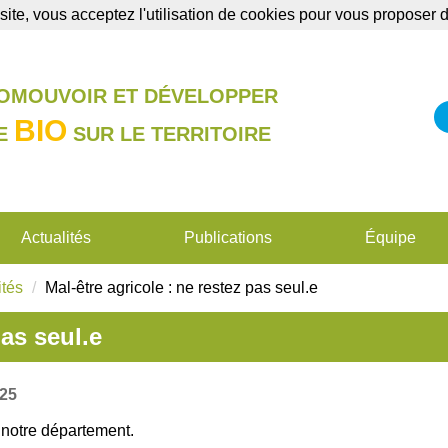
site, vous acceptez l'utilisation de cookies pour vous proposer
Annonces
Formations
Publications
ROMOUVOIR ET DÉVELOPPER
BIO
RE
SUR LE TERRITOIRE
Actualités
Publications
Équipe
ités
Mal-être agricole : ne restez pas seul.e
pas seul.e
25
e notre département.