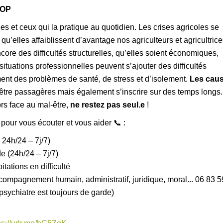
TOP
les et ceux qui la pratique au quotidien. Les crises agricoles se
qu’elles affaiblissent d’avantage nos agriculteurs et agricultrice
core des difficultés structurelles, qu’elles soient économiques,
tuations professionnelles peuvent s’ajouter des difficultés
ent des problèmes de santé, de stress et d’isolement.
Les cau
 être passagères mais également s’inscrire sur des temps longs
ors face au mal-être,
ne restez pas seul.e
!
pour vous écouter et vous aider 📞 :
me 24h/24 – 7j/7)
de (24h/24 – 7j/7)
ploitations en difficulté
𝗲𝗻𝗰𝗲 : accompagnement humain, administratif, juridique, moral... 06 83
 (un psychiatre est toujours de garde)