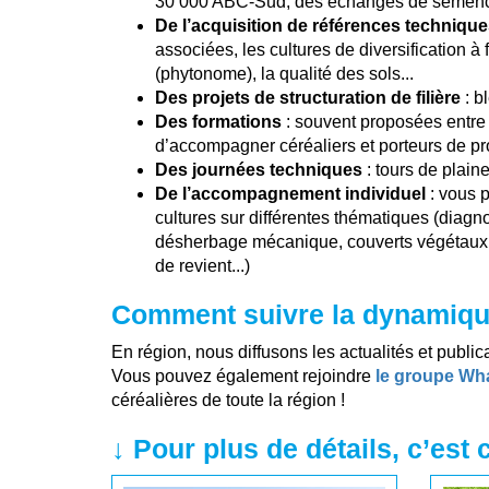
30 000 ABC-Sud, des échanges de semence
De l’acquisition de références techniqu
associées, les cultures de diversification à 
(phytonome), la qualité des sols...
Des projets de structuration de filière
: b
Des formations
: souvent proposées entre 
d’accompagner céréaliers et porteurs de pr
Des journées techniques
: tours de plain
De l’accompagnement individuel
: vous 
cultures sur différentes thématiques (diagnos
désherbage mécanique, couverts végétaux, re
de revient...)
Comment suivre la dynamique
En région, nous diffusons les actualités et publ
Vous pouvez également rejoindre
le groupe Wh
céréalières de toute la région !
↓ Pour plus de détails, c’est