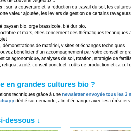
s de couverts végétaux...
es
: sur la couverture et la réduction du travail du sol, les cultures
forte valeur ajoutée, les leviers de gestion de certains ravageurs
lé paysan bio, orge brassicole, blé dur bio,
octobre et mars, elles concernent des thématiques techniques a
ojet
e, démonstrations de matériel, visites et échanges techniques
pouvez bénéficier d’un accompagnement par votre conseiller gr
tics agronomique, analyses de sol, rotation, stratégie de fertilis
liquat azoté, conseil ponctuel, coûts de production et calcul d
 en grandes cultures bio ?
ications techniques grâce à une
newsletter envoyée tous les 3 
atsapp
dédié sur demande, afin d’échanger avec les céréaliers 
 ci-dessous ↓