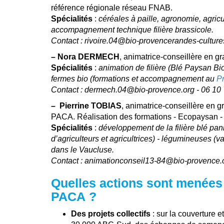
référence régionale réseau FNAB.
Spécialités
:
céréales à paille, agronomie, agric
accompagnement technique filière brassicole.
Contact : rivoire.04@bio-provencerandes-cultur
–
Nora DERMECH
, animatrice-conseillère en g
Spécialités
:
animation de filière (Blé Paysan Bi
fermes bio (formations et accompagnement au
Pr
Contact : dermech.04@bio-provence.org - 06 10 
–
Pierrine TOBIAS
, animatrice-conseillère en g
PACA. Réalisation des formations - Ecopaysan -
Spécialités
:
développement de la filière blé pani
d’agriculteurs et agricultrices) - légumineuses (va
dans le Vaucluse.
Contact : animationconseil13-84@bio-provence.o
Quelles actions sont menées 
PACA ?
Des projets collectifs
: sur la couverture et