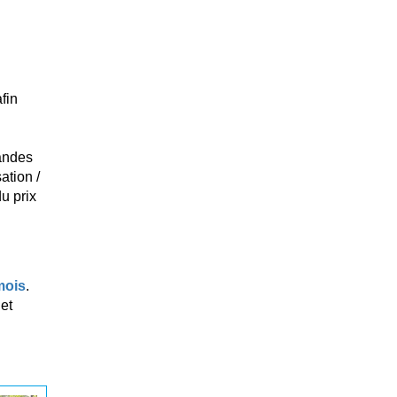
fin
andes
ation /
u prix
mois
.
et