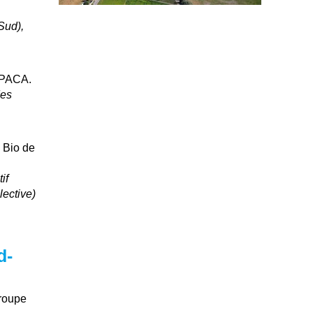
Sud),
e PACA.
des
u Bio de
if
lective)
d-
groupe