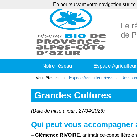
En poursuivant votre navigation sur ce 
Agenda
Ann
Le r
de P
Notre réseau
Espace Agriculteur
Vous êtes ici :
Espace Agriculteur·rice·s
Ressour
Grandes Cultures
(Date de mise à jour : 27/04/2026)
Qui peut vous accompagner a
–
Clémence RIVOIRE
, animatrice-conseillère e