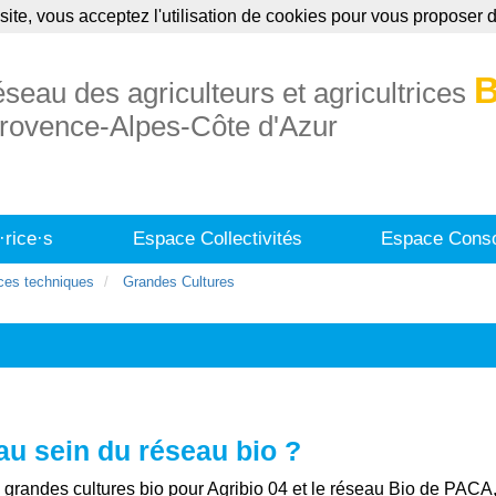
site, vous acceptez l'utilisation de cookies pour vous proposer
uaire
Annonces
Formations
Publication
B
éseau des agriculteurs et agricultrices
rovence-Alpes-Côte d'Azur
·rice·s
Espace Collectivités
Espace Conso
ces techniques
Grandes Cultures
u sein du réseau bio ?
n grandes cultures bio pour Agribio 04 et le réseau Bio de PACA