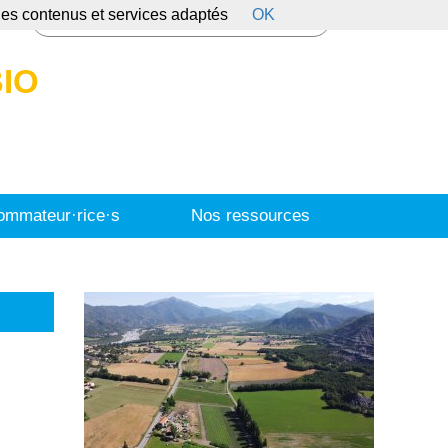
 des contenus et services adaptés
OK
s
IO
mmateur·rice·s
Nos ressources
,