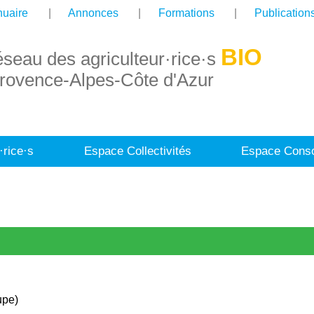
uaire
Annonces
Formations
Publication
BIO
éseau des agriculteur·rice·s
rovence-Alpes-Côte d'Azur
·rice·s
Espace Collectivités
Espace Conso
upe)