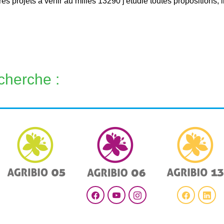
res projets a venir au milles 13290 j'étudie toutes propositions, 
cherche :