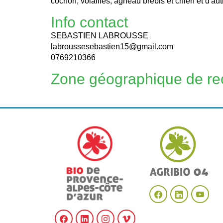
cochon, volailles, agneau brebis et chien et d'aut
Info contact
SEBASTIEN LABROUSSE
labroussesebastien15@gmail.com
0769210366
Zone géographique de re