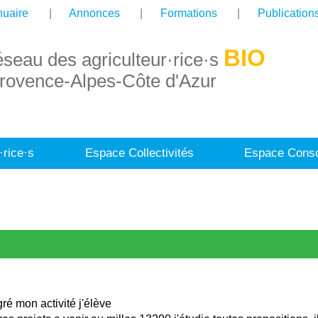
uaire
Annonces
Formations
Publication
BIO
éseau des agriculteur·rice·s
rovence-Alpes-Côte d'Azur
·rice·s
Espace Collectivités
Espace Conso
ré mon activité j'élève