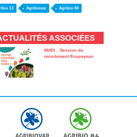
ibio 13
Agribiovar
Agribio 84
ACTUALITÉS ASSOCIÉES
06/83 _ Session de
recrutement Ecopaysan