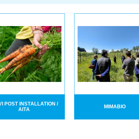
VI POST INSTALLATION /
MIMABIO
AITA