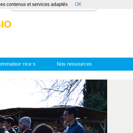
 des contenus et services adaptés
OK
s
IO
mmateur·rice·s
Nos ressources