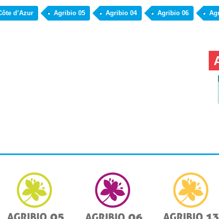
Côte d’Azur
Agribio 05
Agribio 04
Agribio 06
Agr