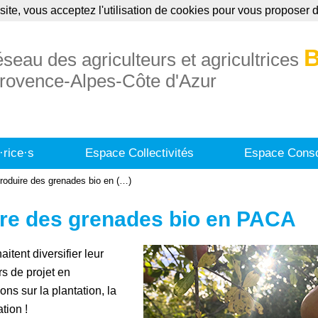
site, vous acceptez l'utilisation de cookies pour vous proposer
uaire
Annonces
Formations
Publication
B
éseau des agriculteurs et agricultrices
rovence-Alpes-Côte d'Azur
·rice·s
Espace Collectivités
Espace Conso
produire des grenades bio en (…)
ire des grenades bio en PACA
itent diversifier leur
rs de projet en
ons sur la plantation, la
tion !