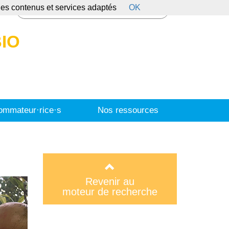
 des contenus et services adaptés
OK
s
IO
mmateur·rice·s
Nos ressources
Revenir au
moteur de recherche