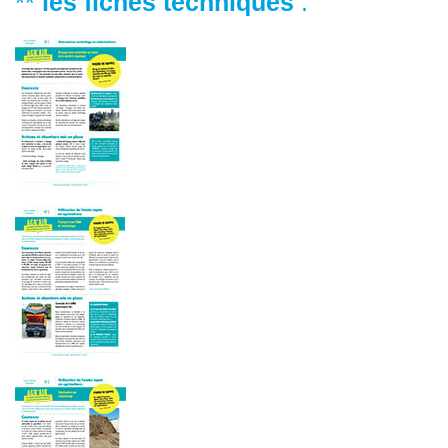
**
les fiches techniques
: