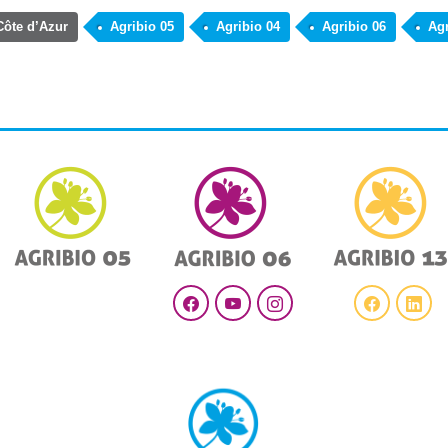
Côte d’Azur
Agribio 05
Agribio 04
Agribio 06
Agr