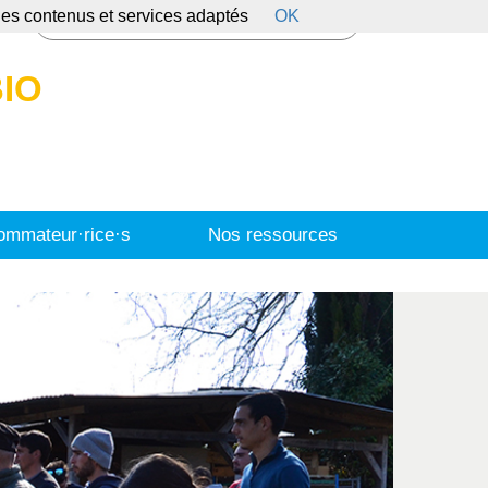
 des contenus et services adaptés
OK
s
IO
mmateur·rice·s
Nos ressources