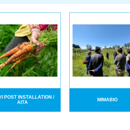
VI POST INSTALLATION /
MIMABIO
AITA