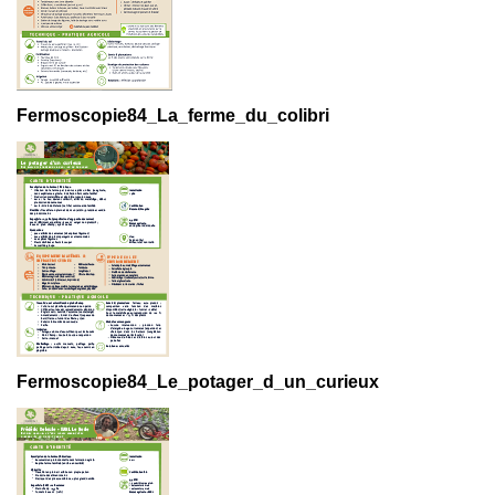
Fermoscopie84_La_ferme_du_colibri
Fermoscopie84_Le_potager_d_un_curieux