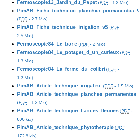
Fermoscopie13_Jardin_du_Papet
(
PDF
-
1.2 Mio
)
PimAB_Fiche_technique_planches_permanentes_
(
PDF
-
2.7 Mio
)
PimAB_Fiche_technique_irrigation_v5
(
PDF
-
2.5 Mio
)
Fermoscopie84_Le_borie
(
PDF
-
2 Mio
)
Fermoscopie84_Le_potager_d_un_curieux
(
PDF
-
1.3 Mio
)
Fermoscopie84_La_ferme_du_colibri
(
PDF
-
1.2 Mio
)
PimAB_Article_technique_irrigation
(
PDF
-
1.5 Mio
)
PimAB_Article_technique_planches_permanentes
(
PDF
-
1.2 Mio
)
PimAB_Article_technique_bandes_fleuries
(
PDF
-
890 kio
)
PimAB_Article_technique_phytotherapie
(
PDF
-
172.8 kio
)