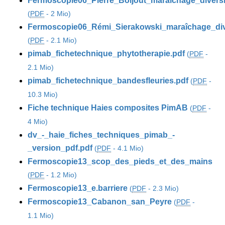
Fermoscopie06_Pierre_Boijout_maraîchage_diversi
(
PDF
-
2 Mio
)
Fermoscopie06_Rémi_Sierakowski_maraîchage_dive
(
PDF
-
2.1 Mio
)
pimab_fichetechnique_phytotherapie.pdf
(
PDF
-
2.1 Mio
)
pimab_fichetechnique_bandesfleuries.pdf
(
PDF
-
10.3 Mio
)
Fiche technique Haies composites PimAB
(
PDF
-
4 Mio
)
dv_-_haie_fiches_techniques_pimab_-
_version_pdf.pdf
(
PDF
-
4.1 Mio
)
Fermoscopie13_scop_des_pieds_et_des_mains
(
PDF
-
1.2 Mio
)
Fermoscopie13_e.barriere
(
PDF
-
2.3 Mio
)
Fermoscopie13_Cabanon_san_Peyre
(
PDF
-
1.1 Mio
)