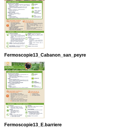
Fermoscopie13_Cabanon_san_peyre
Fermoscopie13_E.barriere