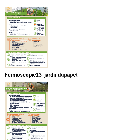
Fermoscopie13_jardindupapet