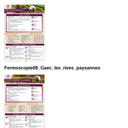
Fermoscopie06_Gaec_les_rives_paysannes