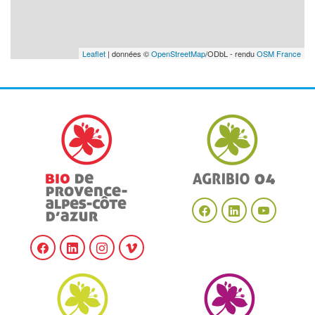
Leaflet
| données ©
OpenStreetMap
/ODbL - rendu
OSM France