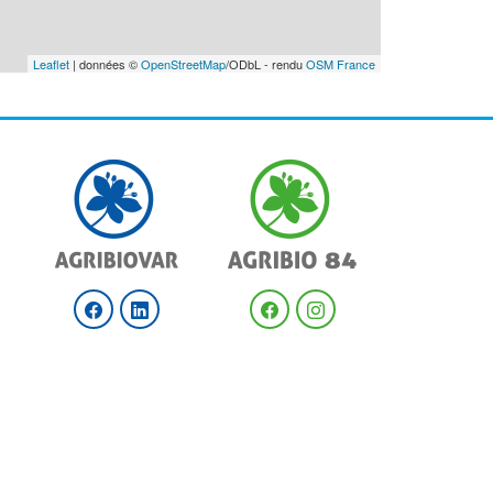
Leaflet
| données ©
OpenStreetMap
/ODbL - rendu
OSM France