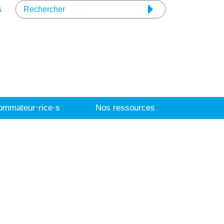
s
mmateur·rice·s
Nos ressources