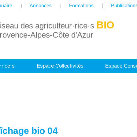
uaire
Annonces
Formations
Publication
BIO
éseau des agriculteur·rice·s
rovence-Alpes-Côte d'Azur
·rice·s
Espace Collectivités
Espace Conso
îchage bio 04