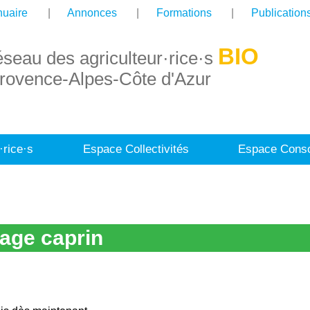
uaire
Annonces
Formations
Publication
BIO
éseau des agriculteur·rice·s
rovence-Alpes-Côte d'Azur
·rice·s
Espace Collectivités
Espace Conso
vage caprin