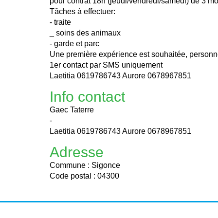
pour contrat 18h (jeudi/vendredi/samedi) de 3 m
Tâches à effectuer:
- traite
_ soins des animaux
- garde et parc
Une première expérience est souhaitée, personn
1er contact par SMS uniquement
Laetitia 0619786743 Aurore 0678967851
Info contact
Gaec Taterre
-
Laetitia 0619786743 Aurore 0678967851
Adresse
Commune : Sigonce
Code postal : 04300