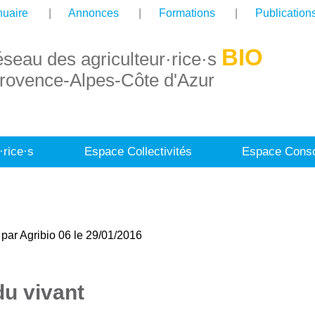
uaire
Annonces
Formations
Publication
BIO
éseau des agriculteur·rice·s
rovence-Alpes-Côte d'Azur
·rice·s
Espace Collectivités
Espace Conso
par Agribio 06 le 29/01/2016
du vivant