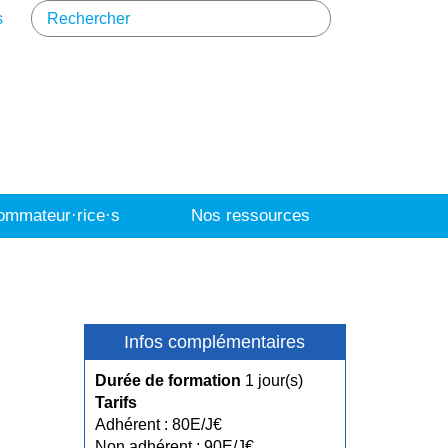
s
mmateur·rice·s
Nos ressources
Infos complémentaires
Durée de formation
1 jour(s)
Tarifs
Adhérent : 80E/J€
Non adhérent : 90E/J€