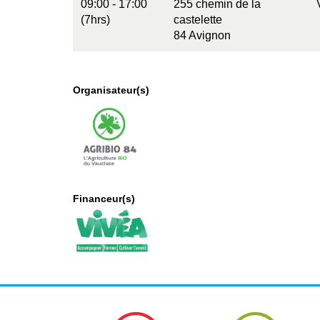
09:00 - 17:00
255 chemin de la
(7hrs)
castelette
84 Avignon
Organisateur(s)
Financeur(s)