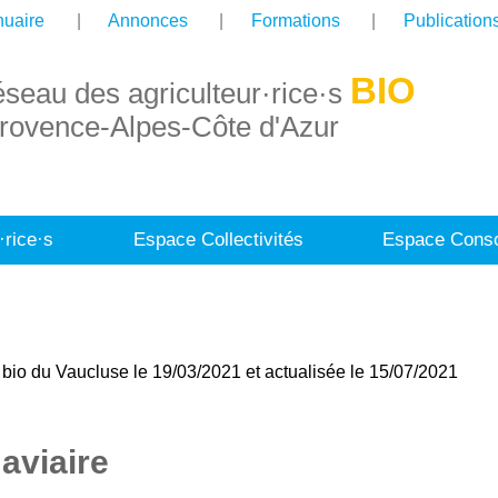
uaire
Annonces
Formations
Publication
BIO
éseau des agriculteur·rice·s
rovence-Alpes-Côte d'Azur
·rice·s
Espace Collectivités
Espace Conso
bio du Vaucluse le 19/03/2021 et actualisée le 15/07/2021
 aviaire