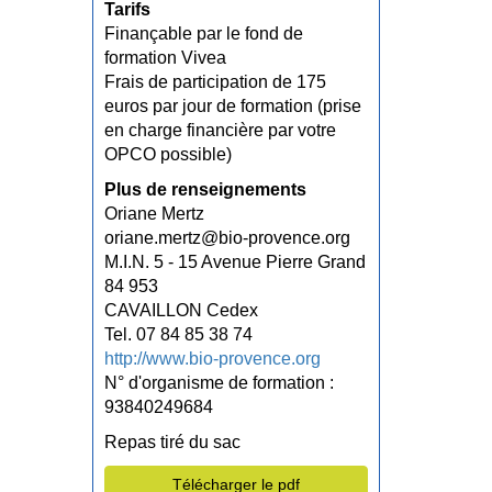
Tarifs
Finançable par le fond de
formation Vivea
Frais de participation de 175
euros par jour de formation (prise
en charge financière par votre
OPCO possible)
Plus de renseignements
Oriane Mertz
oriane.mertz@bio-provence.org
M.I.N. 5 - 15 Avenue Pierre Grand
84 953
CAVAILLON Cedex
Tel. 07 84 85 38 74
http://www.bio-provence.org
N° d'organisme de formation :
93840249684
Repas tiré du sac
Télécharger le pdf