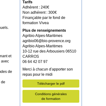
Tarifs
Adhérent : 240€
Non adhérent : 300€
Finançable par le fond de
formation Vivea
nuels.
Plus de renseignements
Agribio Alpes-Maritimes
agribio06@bio-provence.org
Agribio Alpes-Maritimes
10-12 rue des Arbousiers 06510
nant et
CARROS
s avec
06 64 42 07 97
Merci à chacun d'apporter son
tudes de
repas pour le midi
s de
Télécharger le pdf
Conditions générales
de formation