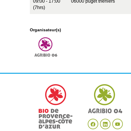
09:00 - 17:00
06000 puget theniers
(7hrs)
Organisateur(s)