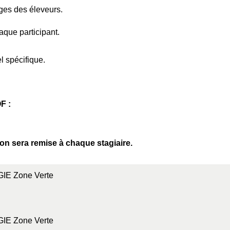
ges des éleveurs.
aque participant.
l spécifique.
F :
ion sera remise à chaque stagiaire.
GIE Zone Verte
GIE Zone Verte