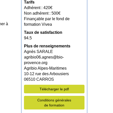
Tarifs
Adhérent : 420€
Non adhérent : 500€
Finançable par le fond de
ner à
formation Vivea
Taux de satisfaction
94.5
Plus de renseignements
Agnès SARALE
agribio06.agnes@bio-
provence.org
Agribio Alpes-Maritimes
10-12 rue des Arbousiers
06510 CARROS
Télécharger le pdf
Conditions générales
de formation