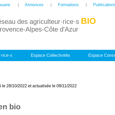
uaire
Annonces
Formations
Publication
BIO
éseau des agriculteur·rice·s
rovence-Alpes-Côte d'Azur
·rice·s
Espace Collectivités
Espace Conso
 le 28/10/2022 et actualisée le 09/11/2022
en bio