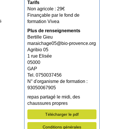
Tarifs
Non agricole : 29€
Finançable par le fond de
s
formation Vivea
Plus de renseignements
Bertille Gieu
maraichage05@bio-provence.org
Agribio 05
1 rue Elisée
05000
GAP
Tel. 0750037456
N° d'organisme de formation :
93050067905
repas partagé le midi, des
chaussures propres
Télécharger le pdf
Conditions générales