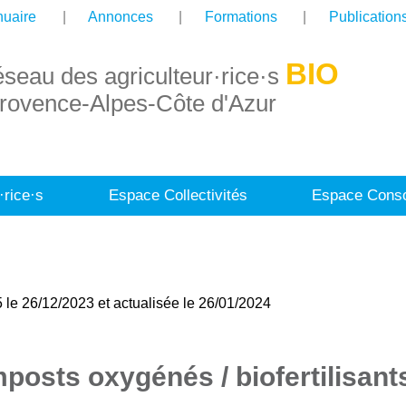
uaire
Annonces
Formations
Publication
BIO
éseau des agriculteur·rice·s
rovence-Alpes-Côte d'Azur
·rice·s
Espace Collectivités
Espace Conso
 le 26/12/2023 et actualisée le 26/01/2024
osts oxygénés / biofertilisan