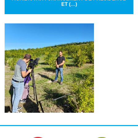
ET (…)