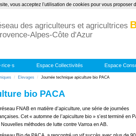
site, vous acceptez l'utilisation de cookies pour vous proposer
uaire
Annonces
Formations
Publication
B
éseau des agriculteurs et agricultrices
rovence-Alpes-Côte d'Azur
·rice·s
Espace Collectivités
Espace Conso
niques
Elevages
Journée technique apiculture bio PACA
ulture bio PACA
réseau FNAB en matière d’apiculture, une série de journées
ançaises. Cet « automne de l’apiculture bio » s’est terminé en 
 Nouvelles méthodes de lutte contre Varroa en AB.
réseau Bio de PACA, a rencontré un vif succès avec plus de 90