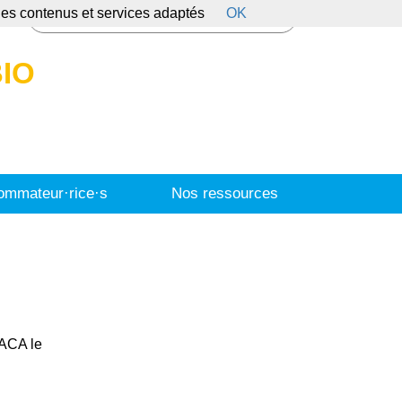
 des contenus et services adaptés
OK
s
IO
mmateur·rice·s
Nos ressources
PACA le