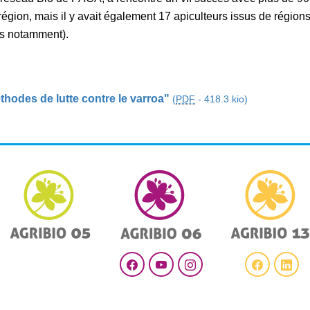
a région, mais il y avait également 17 apiculteurs issus de région
es notamment).
hodes de lutte contre le varroa"
(
PDF
-
418.3 kio
)