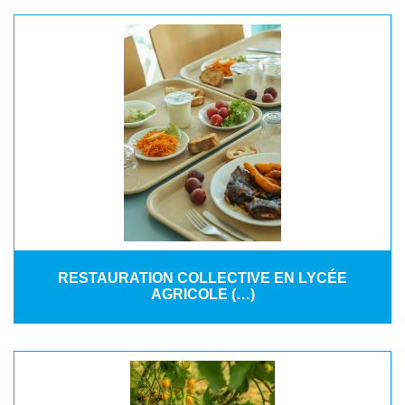
RESTAURATION COLLECTIVE EN LYCÉE
AGRICOLE (…)