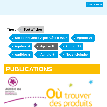
Lire la suite
Tirer :
Tout afficher
Bio de Provence-Alpes-Côte d’Azur
Agribio 05
Agribio 04
Agribio 06
Agribio 13
Agribiovar
Agribio 84
Nous rejoindre
PUBLICATIONS