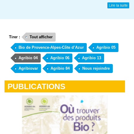
Lire la suite
Tirer :
Tout afficher
Bio de Provence-Alpes-Côte d’Azur
Agribio 05
Agribio 04
Agribio 06
Agribio 13
Agribiovar
Agribio 84
Nous rejoindre
PUBLICATIONS