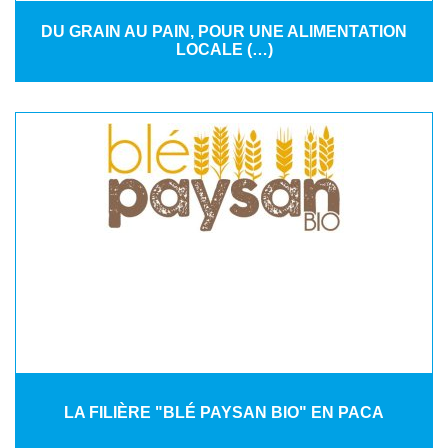
DU GRAIN AU PAIN, POUR UNE ALIMENTATION
LOCALE (…)
LA FILIÈRE "BLÉ PAYSAN BIO" EN PACA